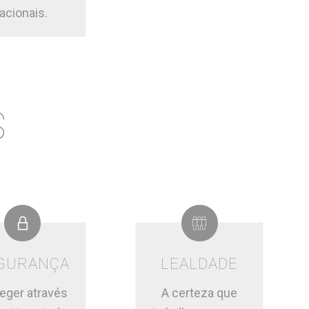
acionais.
S
GURANÇA
LEALDADE
eger através
A certeza que